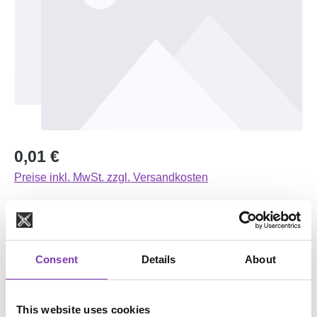
Regulärer Preis:
0,01 €
Preise inkl. MwSt. zzgl. Versandkosten
Versandfertig in 1 Tag, Lieferzeit 1-3 Tage
auswählen
Farbvariante
Consent
Details
About
Orange
Pink
Schwarz
dunkelblau
lila
olivgrün
petrol
senf
This website uses cookies