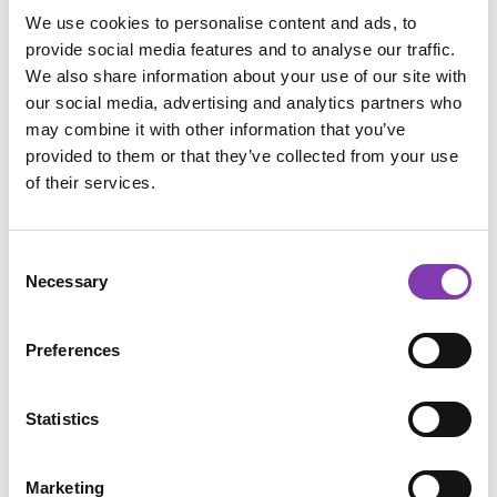
We use cookies to personalise content and ads, to
Produkt Anzahl: Gib den gewünschten Wert e
In den Warenkorb
provide social media features and to analyse our traffic.
We also share information about your use of our site with
our social media, advertising and analytics partners who
may combine it with other information that you’ve
provided to them or that they’ve collected from your use
of their services.
Zum Merkzettel hinzufügen
Produktnummer:
PROMO2021.1
Consent
Necessary
Selection
Beschreibung
Preferences
Anwendung
Statistics
Inhaltsstoffe
Bewertungen
Marketing