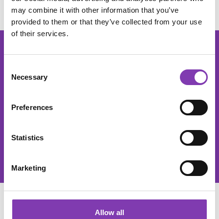
may combine it with other information that you’ve
provided to them or that they’ve collected from your use
of their services.
footer.general.newsletter
Deine E-Mail Adresse eingeben
DER HEADSHOT NEWSLETTER
Abonniere den kostenlosen Newsletter und verpasse keine
Consent
Neuigkeiten oder Aktionen mehr.
Necessary
Selection
Der He
Preferences
Diese Seite ist durch reCAPTCHA geschützt und es gelten die
Datenschutzrichtlinie
und
Nutzungsbedingungen
.
Statistics
Datenschutz
Ich habe die
Datenschutzbestimmungen
zur Kenntnis genommen und
die
AGB
gelesen und bin mit ihnen einverstanden.
Marketing
SERVICE
Allow all