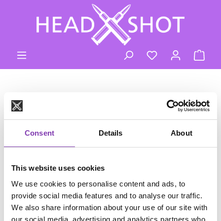
Zum Hauptinhalt springen
Du hast 0 Produk
Ware
Consent
Details
About
This website uses cookies
We use cookies to personalise content and ads, to
Dein Merkzettel ist leer
provide social media features and to analyse our traffic.
We also share information about your use of our site with
Behalte interessante Produkte im Auge, indem Du sie zu
our social media, advertising and analytics partners who
Deinem Merkzettel hinzufügst.