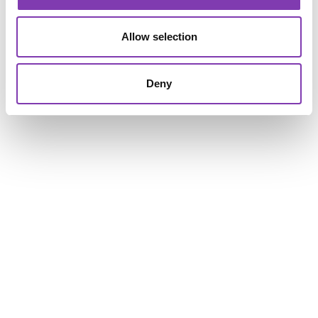
SHOP SERVICE
Allow selection
INFORMATIONEN
Deny
SOCIAL MEDIA
ZAHLUNGS- UND VERSANDARTEN
Alle Preise inkl. gesetzl. Mehrwertsteuer zzgl.
Versandkosten
und
ggf. Nachnahmegebühren, wenn nicht anders angegeben.