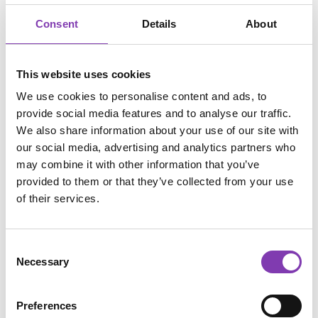
gewahrt, wenn Sie die Waren vor Ablauf der Frist von
vierzehn Tagen absenden.
Consent
Details
About
Sie tragen die unmittelbaren Kosten der Rücksendung
This website uses cookies
der Waren.
We use cookies to personalise content and ads, to
provide social media features and to analyse our traffic.
Sie müssen für einen etwaigen Wertverlust der Waren nur
We also share information about your use of our site with
aufkommen, wenn dieser Wertverlust auf einen zur
our social media, advertising and analytics partners who
Prüfung der Beschaffenheit, Eigenschaften und
may combine it with other information that you’ve
Funktionsweise der Waren nicht notwendigen Umgang
provided to them or that they’ve collected from your use
mit ihnen zurückzuführen ist.
of their services.
B. Widerrufsformular
Consent
Wenn Sie den Vertrag widerrufen wollen, dann füllen Sie
Necessary
Selection
bitte dieses Formular aus und senden es zurück.
Preferences
An