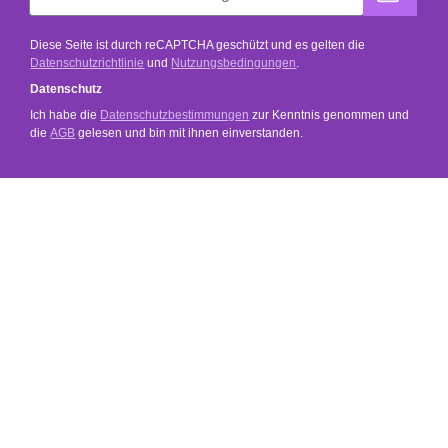
Diese Seite ist durch reCAPTCHA geschützt und es gelten die
Datenschutzrichtlinie
und
Nutzungsbedingungen
.
Datenschutz
Ich habe die
Datenschutzbestimmungen
zur Kenntnis genommen und
die
AGB
gelesen und bin mit ihnen einverstanden.
SERVICE
SHOP SERVICE
INFORMATIONEN
SOCIAL MEDIA