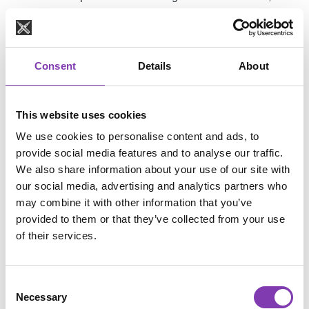
die ggf. besondere Zahlungsbedingungen gelten, auf die
der Kunde ggf. gesondert hingewiesen wird. Weitere
Informationen zu Stripe sind im Internet unter
https://stripe.com
/de
abrufbar.
Consent
Details
About
4.8
Bei Auswahl der Zahlungsart Kreditkarte via Stripe ist
This website uses cookies
der Rechnungsbetrag mit Vertragsschluss sofort fällig.
Die Zahlungsabwicklung erfolgt über den
We use cookies to personalise content and ads, to
Zahlungsdienstleister Stripe Payments Europe Ltd., 1
provide social media features and to analyse our traffic.
Grand Canal Street Lower, Grand Canal Dock, Dublin,
We also share information about your use of our site with
Irland (im Folgenden: „Stripe“). Stripe behält sich vor, eine
our social media, advertising and analytics partners who
Bonitätsprüfung durchzuführen und diese Zahlungsart bei
may combine it with other information that you’ve
negativer Bonitätsprüfung abzulehnen.
provided to them or that they’ve collected from your use
of their services.
5) Liefer- und Versandbedingungen
Consent
5.1
Bietet der Verkäufer den Versand der Ware an, so
Necessary
Selection
erfolgt die Lieferung innerhalb des vom Verkäufer