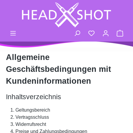
Zum Hauptinhalt springen
Du hast 0 Produk
Ware
Allgemeine
Geschäftsbedingungen mit
Kundeninformationen
Inhaltsverzeichnis
Geltungsbereich
Vertragsschluss
Widerrufsrecht
Preise und Zahlungsbedingungen