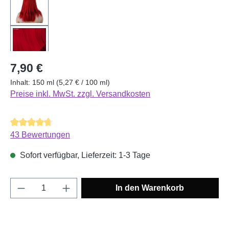
Regulärer Preis:
7,90 €
Inhalt:
150 ml
(5,27 € / 100 ml)
Preise inkl. MwSt. zzgl. Versandkosten
Durchschnittliche Bewertung von 4.65 von 5 Sternen
43 Bewertungen
Sofort verfügbar, Lieferzeit: 1-3 Tage
Produkt Anzahl: Gib den gewünschten Wert e
In den Warenkorb