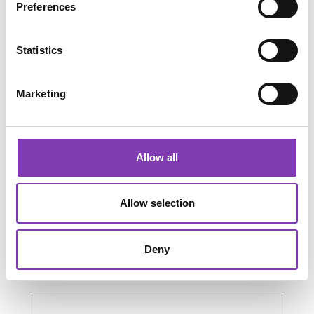
Preferences
Statistics
Marketing
Allow all
Allow selection
Deny
Produktgalerie überspringen
Accessory Items