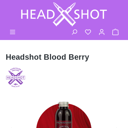
Zum Hauptinhalt springen
Ware
Headshot Blood Berry
Bildergalerie überspringen