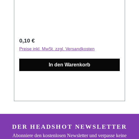
Aufkleber oder Postkarten. Wenn du diese
Artikel nicht haben möchtest oder schon hast,
kannst du den Artikel einfach aus deinem
Warenkorb entfernen.
Regulärer Preis:
0,10 €
Preise inkl. MwSt. zzgl. Versandkosten
In den Warenkorb
footer.general.newsletter
Deine E-Mail Adresse eingeben
DER HEADSHOT NEWSLETTER
Abonniere den kostenlosen Newsletter und verpasse keine