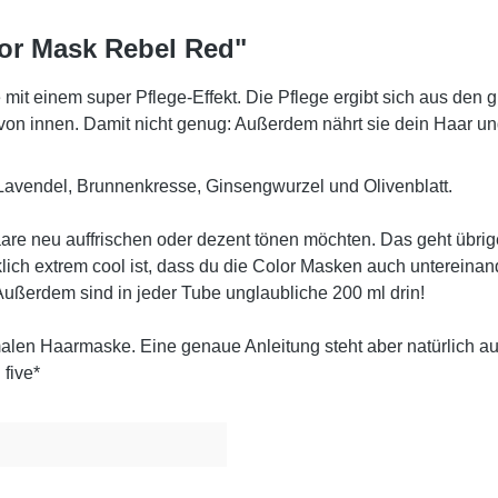
or Mask Rebel Red"
mit einem super Pflege-Effekt. Die Pflege ergibt sich aus den 
ur von innen. Damit nicht genug: Außerdem nährt sie dein Haar u
, Lavendel, Brunnenkresse, Ginsengwurzel und Olivenblatt.
 Haare neu auffrischen oder dezent tönen möchten. Das geht übri
ich extrem cool ist, dass du die Color Masken auch untereina
ßerdem sind in jeder Tube unglaubliche 200 ml drin!
malen Haarmaske. Eine genaue Anleitung steht aber natürlich a
 five*