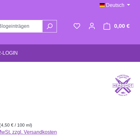
Deutsch
0,00 €
Ware
-LOGIN
eis:
(4,50 € / 100 ml)
 MwSt. zzgl. Versandkosten