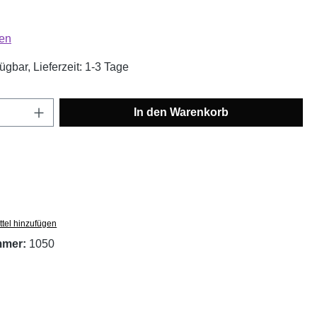
liche Bewertung von 4.83 von 5 Sternen
en
ügbar, Lieferzeit: 1-3 Tage
Anzahl: Gib den gewünschten Wert ein oder
In den Warenkorb
tel hinzufügen
mmer:
1050