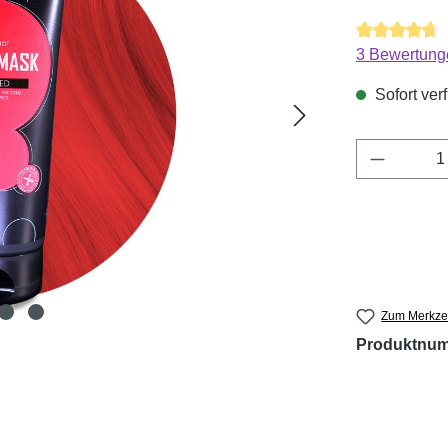
Durchschnitt
3 Bewertung
Sofort verf
Produkt 
Zum Merkzet
Produktnu