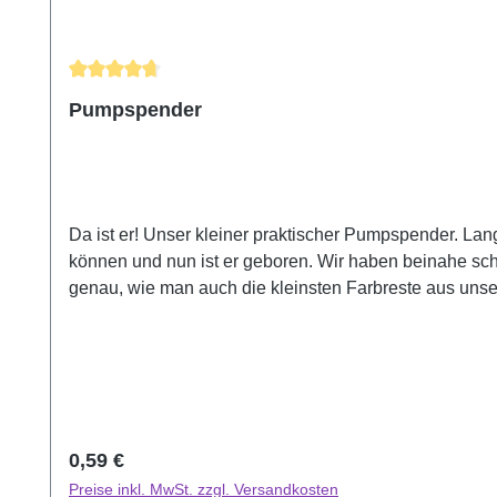
Durchschnittliche Bewertung von 4.86 von 5 Sternen
Pumpspender
Da ist er! Unser kleiner praktischer Pumpspender. La
können und nun ist er geboren. Wir haben beinahe sch
genau, wie man auch die kleinsten Farbreste aus uns
Außerdem ist er super einfach zu reinigen. Unser Pum
einsetzen kannst. Hach ja, die kleinen Pumpspender we
Regulärer Preis:
0,59 €
Preise inkl. MwSt. zzgl. Versandkosten