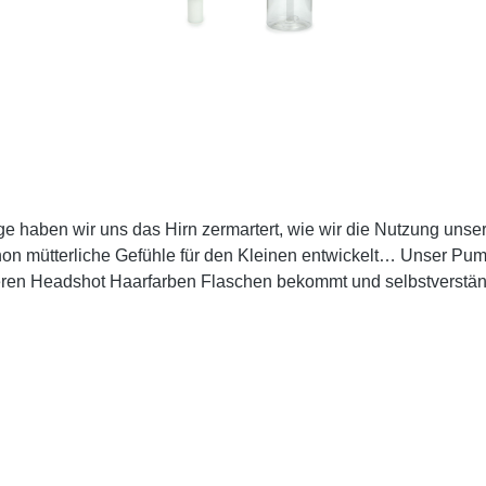
nge haben wir uns das Hirn zermartert, wie wir die Nutzung un
on mütterliche Gefühle für den Kleinen entwickelt… Unser Pum
eren Headshot Haarfarben Flaschen bekommt und selbstverstän
pspender kommt ohne Flasche zu dir, so dass du ihn universal 
rden so schnell groß *schnief*. Also sei gut zu ihm!