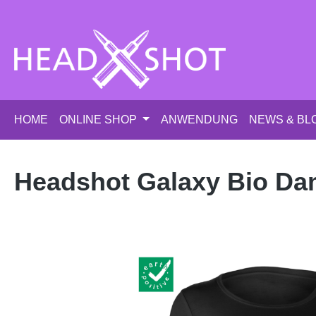
m Hauptinhalt springen
Zur Suche springen
Zur Hauptnavigation springen
HOME
ONLINE SHOP
ANWENDUNG
NEWS & BL
Headshot Galaxy Bio Dam
Bildergalerie überspringen