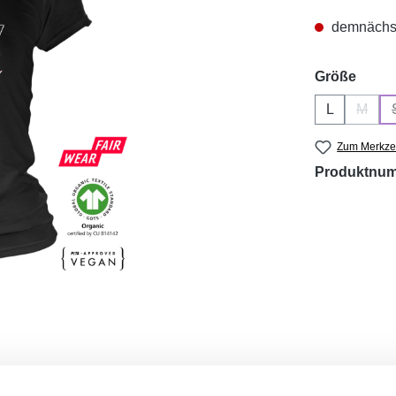
demnächst 
ausw
Größe
L
M
(Diese
Zum Merkzet
Produktnu