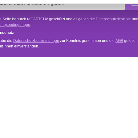
e Seite ist durch reCAPTCHA geschützt und es gelten die
Datenschutzrichtlinie
un
ungsbedingungen
.
nschutz
habe die
Datenschutzbestimmungen
zur Kenntnis genommen und die
AGB
gelesen
mit ihnen einverstanden.
VICE
INFORMATIONEN
Anwendung
und Zahlungsbedingungen
Händler Login
Newsletter
echt
Über Uns
Datenschutz