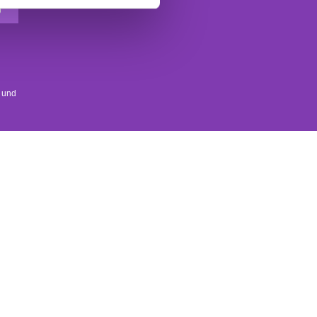
Der Headshot Haarfarbe Newsletter
d
 und
SOCIAL MEDIA