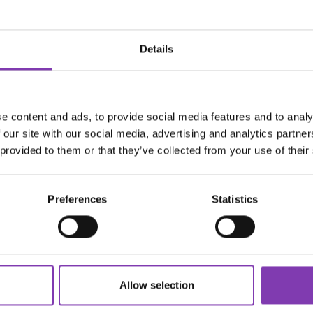
axy Bio Damen T-Shirt"
k.
Details
iertem CO₂ Ausstoß
55g/m²
e content and ads, to provide social media features and to analy
 our site with our social media, advertising and analytics partn
 provided to them or that they’ve collected from your use of their
ter.general.newsletter
Preferences
Statistics
e E-Mail Adresse eingeben
DER HEADSHOT
NEWSLETTER
onniere den kostenlosen Newsletter und verpasse keine Neuigkeiten o
Allow selection
Aktionen mehr.