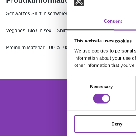
Produktinformationen "Headshot Gal
Schwarzes Shirt in schwerer Qualität mit mehrfarbigem Druc
Consent
Veganes, Bio Unisex T-Shirt von "Earth Positive" mit reduz
This website uses cookies
Premium Material: 100 % BIO-Baumwolle (GOTS), Jersey 1
We use cookies to personalis
information about your use of
other information that you’ve
Consent
foo
Necessary
Selection
Dein
Ab
Deny