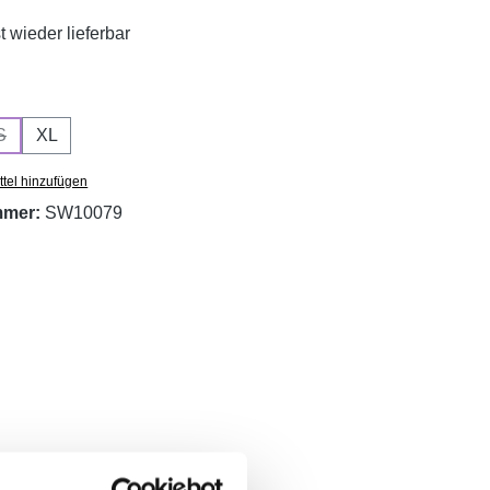
wieder lieferbar
ählen
S
XL
 Option ist zurzeit nicht verfügbar.)
(Diese Option ist zurzeit nicht verfügbar.)
tel hinzufügen
mmer:
SW10079