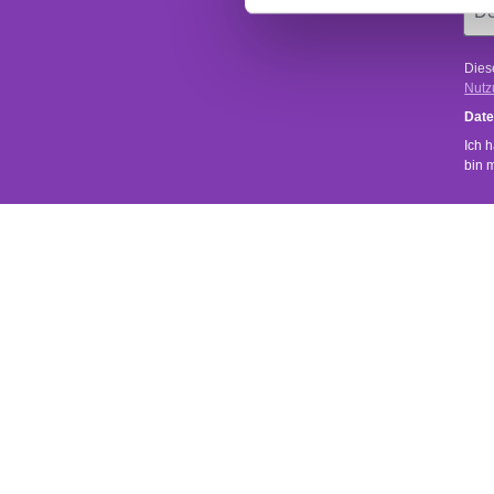
Dies
Nutz
Date
Ich 
bin 
SERVICE
SHOP SER
Uns ist wichtig, dass du zufrieden bist.
Kontakt
Versand- 
Bei Fragen zu unseren Produkten oder zu
deiner Bestellung sende uns einfach eine
Rückgabe
Mail über das
Kontaktformular
.
Widerrufsr
Wir melden uns umgehend bei dir.
AGB