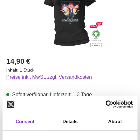
Regulärer Preis:
14,90 €
Inhalt:
1 Stück
Preise inkl. MwSt. zzgl. Versandkosten
Sofort verfügbar, Lieferzeit: 1-3 Tage
auswählen
Größe
Consent
Details
About
L
M
S
XL
(Diese Option ist zurzeit nicht verfügbar.)
(Diese Option ist zurzeit nicht verfügbar.)
Produkt Anzahl: Gib den gewünschten Wert e