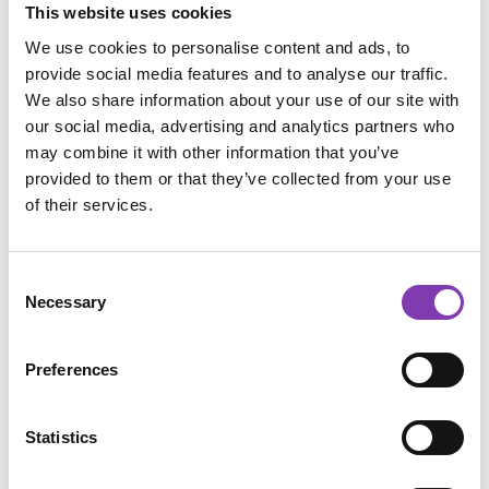
In den Warenkorb
This website uses cookies
We use cookies to personalise content and ads, to
provide social media features and to analyse our traffic.
We also share information about your use of our site with
our social media, advertising and analytics partners who
may combine it with other information that you’ve
Zum Merkzettel hinzufügen
provided to them or that they’ve collected from your use
Produktnummer:
SW10079.3
of their services.
Consent
Beschreibung
Necessary
Selection
Schwarzes Shirt in schwerer Qualität mit mehrfarbigem
Druck. Veganes, Bio Unisex T-Shirt von "Earth Positive"
Preferences
mit reduzierte…
Mehr
Anwendung
Statistics
Inhaltsstoffe