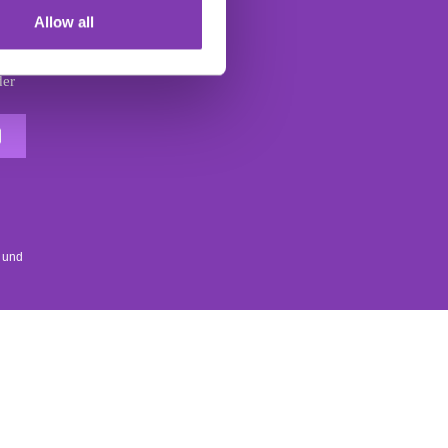
Allow all
der
Der Headshot Haarfarbe Newsletter
d
 und
SOCIAL MEDIA