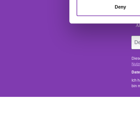
Deny
Ab
Dies
Nutz
Date
Ich 
bin 
SERVICE
SHOP SER
Uns ist wichtig, dass du zufrieden bist.
Kontakt
Versand- 