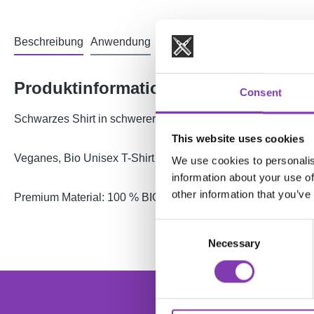
Beschreibung
Anwendung
Inhaltsstoffe
Bewertungen
Produktinformationen "Headshot Gala
Consent
Schwarzes Shirt in schwerer Qualität mit mehrfarbigem Druc
This website uses cookies
Veganes, Bio Unisex T-Shirt von "Earth Positive" mit reduz
We use cookies to personalis
information about your use of
other information that you’ve
Premium Material: 100 % BIO-Baumwolle (GOTS), Jersey 1
Consent
Necessary
Selection
foo
Dein