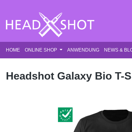
m Hauptinhalt springen
Zur Suche springen
Zur Hauptnavigation springen
HOME
ONLINE SHOP
ANWENDUNG
NEWS & BL
Headshot Galaxy Bio T-S
Bildergalerie überspringen