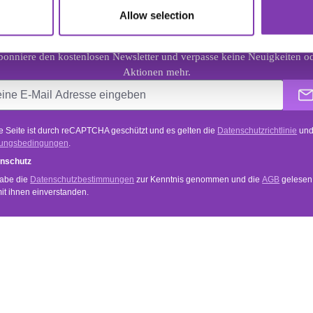
Allow selection
NEWSLETTER
onniere den kostenlosen Newsletter und verpasse keine Neuigkeiten o
Aktionen mehr.
e Seite ist durch reCAPTCHA geschützt und es gelten die
Datenschutzrichtlinie
un
ungsbedingungen
.
nschutz
habe die
Datenschutzbestimmungen
zur Kenntnis genommen und die
AGB
gelesen
mit ihnen einverstanden.
VICE
INFORMATIONEN
Anwendung
und Zahlungsbedingungen
Händler Login