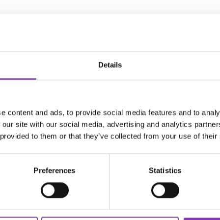
xy Bio T-Shirt"
Details
k.
iertem CO₂ Ausstoß
e content and ads, to provide social media features and to analy
 our site with our social media, advertising and analytics partn
 provided to them or that they’ve collected from your use of their
55g/m²
Preferences
Statistics
ter.general.newsletter
e E-Mail Adresse eingeben
DER HEADSHOT