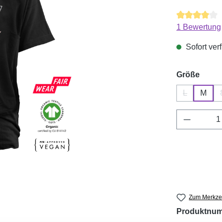
Durchschnitt
1 Bewertung
Sofort verf
ausw
Größe
L
M
(Diese Optio
Produkt 
Zum Merkzet
Produktnu