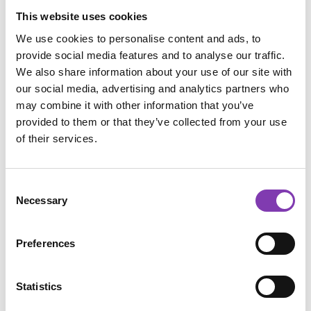
Produkt Anzahl: Gib den gewünschten Wert e
This website uses cookies
In den Warenkorb
We use cookies to personalise content and ads, to
provide social media features and to analyse our traffic.
We also share information about your use of our site with
our social media, advertising and analytics partners who
may combine it with other information that you’ve
provided to them or that they’ve collected from your use
Zum Merkzettel hinzufügen
of their services.
Produktnummer:
SW10078.3
Consent
Necessary
Selection
Beschreibung
Schwarzes Shirt in schwerer Qualität mit mehrfarbigem
Preferences
Druck. Veganes, Bio Unisex T-Shirt von "Earth Positive"
mit reduzierte…
Mehr
Statistics
Anwendung