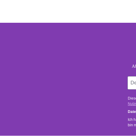
foo
Dein
Ab
Dies
Nutz
Date
Ich 
bin 