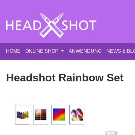
m Hauptinhalt springen
Zur Suche springen
Zur Hauptnavigation springen
HOME
ONLINE SHOP
ANWENDUNG
NEWS & BL
Headshot Rainbow Set
Bildergalerie überspringen