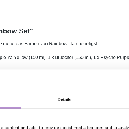
inbow Set"
e du für das Färben von Rainbow Hair benötigst:
ippie Ya Yellow (150 ml), 1 x Bluecifer (150 ml), 1 x Psycho Purp
 Farbe enthalten als bei anderen Marken. Die Farbe ist vegan, ti
Details
e content and ads, to provide social media features and to analy