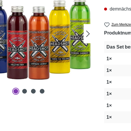
demnächst 
Zum Merkzet
Produktnu
Das Set be
1×
1×
1×
1×
1×
1×