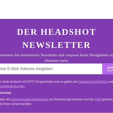
ter.general.newsletter
e E-Mail Adresse eingeben
DER HEADSHOT
NEWSLETTER
onniere den kostenlosen Newsletter und verpasse keine Neuigkeiten o
Aktionen mehr.
e Seite ist durch reCAPTCHA geschützt und es gelten die
Datenschutzrichtlinie
un
ungsbedingungen
.
nschutz
habe die
Datenschutzbestimmungen
zur Kenntnis genommen und die
AGB
gelesen
mit ihnen einverstanden.