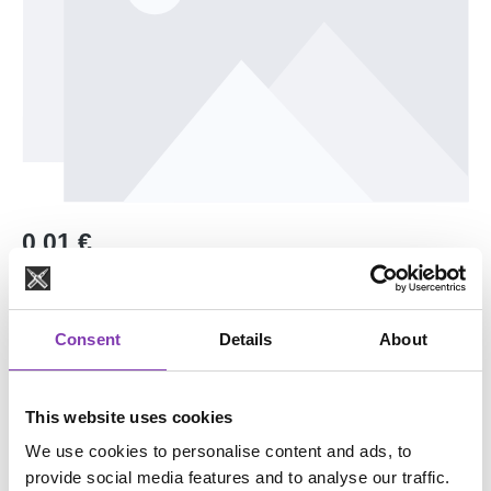
Regulärer Preis:
0,01 €
Preise inkl. MwSt. zzgl. Versandkosten
Sofort verfügbar, Lieferzeit: 1-3 Tage
Consent
Details
About
Produkt Anzahl: Gib den gewünschten Wert e
In den Warenkorb
This website uses cookies
We use cookies to personalise content and ads, to
provide social media features and to analyse our traffic.