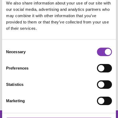
We also share information about your use of our site with
our social media, advertising and analytics partners who
may combine it with other information that you’ve
Zum Merkzettel hinzufügen
provided to them or that they’ve collected from your use
of their services.
Produktnummer:
PROMO2022
Consent
Beschreibung
Necessary
Selection
Anwendung
Preferences
Inhaltsstoffe
Bewertungen
Statistics
Marketing
footer.general.newsletter