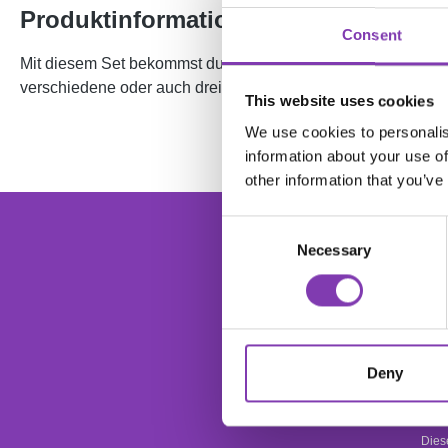
Produktinformationen "Headshot Wun
Consent
Mit diesem Set bekommst du 3 ultimative Headshot Haarfarb
verschiedene oder auch drei gleiche Headshot Haarfarben s
This website uses cookies
We use cookies to personalis
information about your use of
other information that you’ve
foo
Consent
Dein
Necessary
Selection
Ab
Deny
Dies