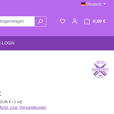
Deutsch
0,00 €
Ware
-LOGIN
eis:
€
(0,05 € / 1 ml)
 MwSt. zzgl. Versandkosten