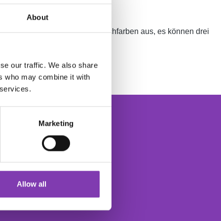
About
 aus! Wähle unten deine 3 Wunschfarben aus, es können drei
se our traffic. We also share
ers who may combine it with
 services.
Marketing
der
Allow all
Der Headshot Haarfarbe Newsletter
d