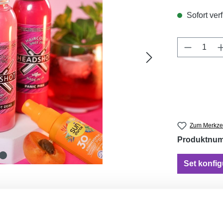
Sofort verf
Produkt 
Zum Merkzet
Produktnu
Set konfig