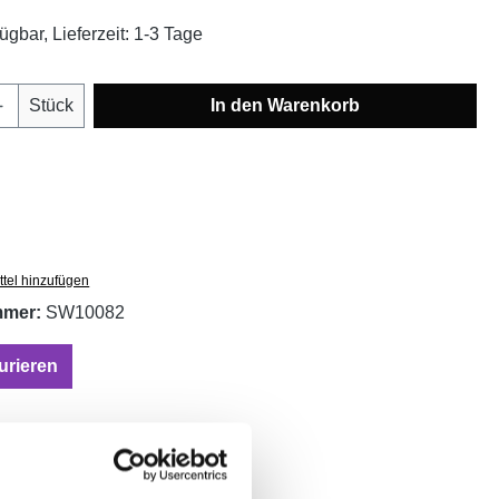
ügbar, Lieferzeit: 1-3 Tage
Anzahl: Gib den gewünschten Wert ein oder
Stück
In den Warenkorb
tel hinzufügen
mmer:
SW10082
urieren