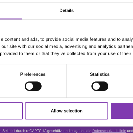
schfarben (3 Farben)"
Details
en deiner Wahl. Such dir einfach deine 3 Lieblingshaarfarben
ein.
e content and ads, to provide social media features and to analy
 our site with our social media, advertising and analytics partn
 provided to them or that they’ve collected from your use of their
ter.general.newsletter
e E-Mail Adresse eingeben
DER HEADSHOT
Preferences
Statistics
NEWSLETTER
onniere den kostenlosen Newsletter und verpasse keine Neuigkeiten o
Aktionen mehr.
Allow selection
e Seite ist durch reCAPTCHA geschützt und es gelten die
Datenschutzrichtlinie
un