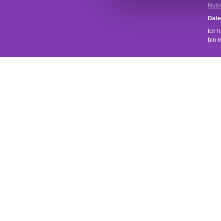
Nutz
Date
Ich 
bin 
SERVICE
SHOP SER
Uns ist wichtig, dass du zufrieden bist.
Kontakt
Versand- 
Bei Fragen zu unseren Produkten oder zu
deiner Bestellung sende uns einfach eine
Rückgabe
Mail über das
Kontaktformular
.
Widerrufsr
Wir melden uns umgehend bei dir.
AGB