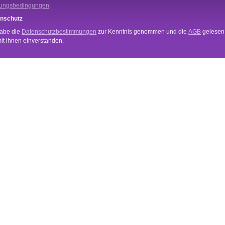
ungsbedingungen
.
nschutz
habe die
Datenschutzbestimmungen
zur Kenntnis genommen und die
AGB
gelesen
mit ihnen einverstanden.
VICE
INFORMATIONEN
Anwendung
und Zahlungsbedingungen
Händler Login
Newsletter
echt
Über Uns
Datenschutz
Impressum
mehr