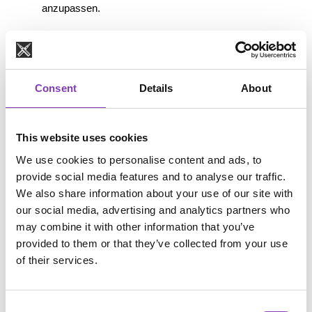
anzupassen.
🛕 Die besondere Rolle 
Indiens
Consent
Details
About
Ein großer Teil des weltweit gehandelten 
Echthaars stammt aus Indien.
This website uses cookies
Dort gibt es in einigen hinduistischen Tempeln das 
traditionelle Ritual der Tonsur. Dabei lassen sich 
We use cookies to personalise content and ads, to
Gläubige als religiöse Opfergabe die Haare 
provide social media features and to analyse our traffic.
abrasieren.
We also share information about your use of our site with
our social media, advertising and analytics partners who
Die gespendeten Haare werden anschließend 
vom Tempel gesammelt und versteigert. Die 
may combine it with other information that you’ve
Einnahmen fließen häufig in den Betrieb der 
provided to them or that they’ve collected from your use
Tempelanlagen sowie soziale und religiöse 
of their services.
Projekte.
Für viele Hersteller gelten diese Haare als 
Consent