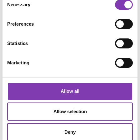
besonders hochwertig, weil sie oft lang, gesund 
Necessary
Selection
und wenig chemisch behandelt sind.
💰 Kann man mit Haaren Geld 
Preferences
verdienen?
Statistics
Neben religiösen Haarspenden gibt es auch einen 
direkten Handel mit Haaren.
Marketing
In verschiedenen Ländern verkaufen Menschen 
ihre Haare freiwillig an Händler oder 
Sammelstellen. Besonders langes, unbehandeltes 
Haar kann dabei einen beachtlichen Wert 
Allow all
erreichen.
Allerdings ist der Markt nicht immer transparent. 
Allow selection
Wie in vielen globalen Lieferketten gibt es auch 
hier Unterschiede bei Arbeitsbedingungen, 
Bezahlung und Nachverfolgbarkeit.
Deny
Deshalb lohnt es sich, bei Herstellern genauer 