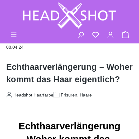
Zum Hauptinhalt springen
Du hast 0 Produk
Ware
08.04.24
Echthaarverlängerung – Woher
kommt das Haar eigentlich?
Headshot Haarfarbe
Frisuren, Haare
Echthaarverlängerung 