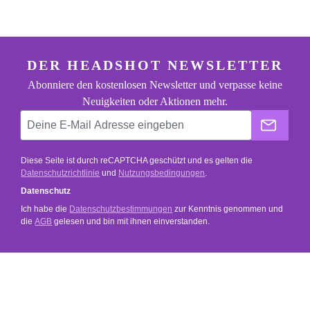
footer.general.newsletter
Deine E-Mail Adresse eingeben
DER HEADSHOT NEWSLETTER
Abonniere den kostenlosen Newsletter und verpasse keine
Neuigkeiten oder Aktionen mehr.
Der He
Diese Seite ist durch reCAPTCHA geschützt und es gelten die
Datenschutzrichtlinie
und
Nutzungsbedingungen
.
Datenschutz
Ich habe die
Datenschutzbestimmungen
zur Kenntnis genommen und
die
AGB
gelesen und bin mit ihnen einverstanden.
SERVICE