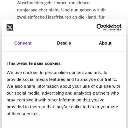
Abschneiden geht immer, ran kleben
nunjaaaaa eher nicht. Und nun geben wir dir
zwei einfache Haarfrisuren an die Hand, für
die du nur einen Rasierer Langhaarschneider)
brauchst:
Consent
Details
About
This website uses cookies
We use cookies to personalise content and ads, to
Wie schneide ich einen Mohawk oder
provide social media features and to analyse our traffic.
Irokesenschnitt?
We also share information about your use of our site with
Ein Iro ist die klassische Punk Frisur. Am
our social media, advertising and analytics partners who
einfachsten ist es, wenn du dich von den
may combine it with other information that you’ve
Seiten nacheinander zur Mitte hinarbeitest.
provided to them or that they’ve collected from your use
Teile dir optisch deinen Kopf auf. Am besten
of their services.
ziehst du mit einem Kamm erst auf der einen
Seite eine Linie, die den Rand des Iroschnitts