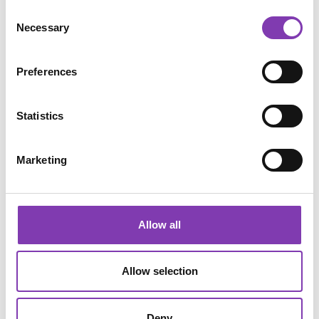
markiert und kämmst die restlichen Haare auf
Consent
die andere Seite. Optimal wäre es, wenn du
Necessary
Selection
für den Hinterkopf eine helfende Hand hast,
weil du da ja keine Augen hast. Solltest du
Preferences
gerade keine Person zur Hilfe haben und keine
Krake sein, kannst du dich auch vorsichtig mit
einem Handspiegel heran tasten.
Statistics
Wenn die Haare, die wegrasiert werden sollen,
Marketing
sehr lang sind, kannst du sie am besten vorher
mit einer Schere kürzen. Rasiere nun die Haare
bis zu dieser Linie ab. Jetzt brauchst du gutes
Augenmaß, denn du musst auf der anderen
Allow all
Seite wieder mit einem Kamm eine Linie auf
exakt der gleichen Höhe ziehen und danach
wieder den unteren Teil der Haare abrasieren.
Allow selection
Tadaa, fertig ist der Iro!
Deny