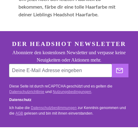
bekommen, färbe dir eine tolle Haarfarbe mit
deiner Lieblings Headshot Haarfarbe.
footer.general.newsletter
Deine E-Mail Adresse eingeben
DER HEADSHOT NEWSLETTER
Abonniere den kostenlosen Newsletter und verpasse keine
Neuigkeiten oder Aktionen mehr.
Der He
Diese Seite ist durch reCAPTCHA geschützt und es gelten die
Datenschutzrichtlinie
und
Nutzungsbedingungen
.
Datenschutz
Ich habe die
Datenschutzbestimmungen
zur Kenntnis genommen und
die
AGB
gelesen und bin mit ihnen einverstanden.
SERVICE