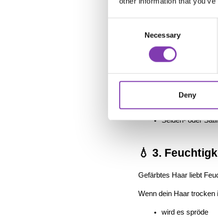
other information that you’ve
Denn:
➡️ Haare wachsen zwar 
Consent
➡️ brechen aber gleichzei
Necessary
Selection
👉 Ergebnis: gefühlt kein
So vermeidest du Ha
Keine zu strenge
Deny
Vorsichtiges Bürs
Mikrofasertuch st
Seiden- oder Sat
💧 3. Feuchtigk
Gefärbtes Haar liebt Feuc
Wenn dein Haar trocken i
wird es spröde