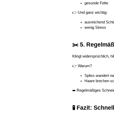
gesunde Fette
👉 Und ganz wichtig:
ausreichend Sch
wenig Stress
✂️ 5. Regelmäß
Klingt widersprüchlich, hi
👉 Warum?
Spliss wandert n
Haare brechen sc
➡️ Regelmäßiges Schnei
🧪 Fazit: Schn