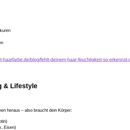
kuren
en
-haarfarbe.de/blog/fehlt-deinem-haar-feuchtigkeit-so-erkennst-d
 & Lifestyle
en heraus – also braucht dein Körper:
otin)
k, Eisen)