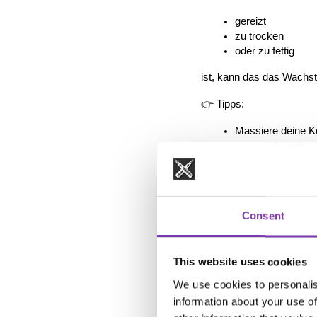
gereizt
zu trocken
oder zu fettig
ist, kann das das Wachst
👉 Tipps:
Massiere deine Ko
Verwende milde, 
Wasche nicht zu o
Mehr dazu:
https://www.headshot
👉 
Consent
wieder-in-balance
This website uses cookies
🧴 2. Haarbruc
We use cookies to personalis
Das ist DER wichtigste 
information about your use of