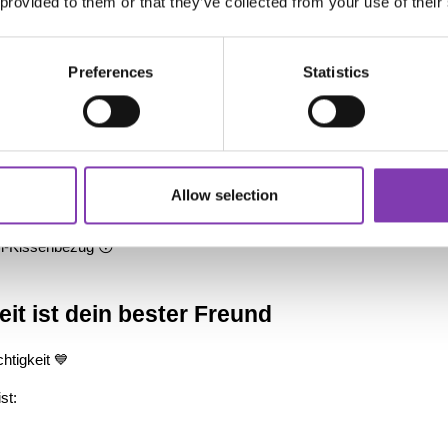
 provided to them or that they’ve collected from your use of their
nach
tig ab
Preferences
Statistics
 Wachstum 😵‍💫
arbruch:
n Zöpfe
Allow selection
ten
att Rubbeln
in-Kissenbezug 😴
eit ist dein bester Freund
htigkeit 💙
st: