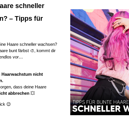
are schneller 
? – Tipps für 
eine Haare schneller wachsen?
re bunt färbst 🎨, kommt dir 
 endlos vor…
n Haarwachstum nicht 
n.
ABER: Du kannst dafür sorgen, dass deine Haare 
icht abbrechen
 💥
ick 😉