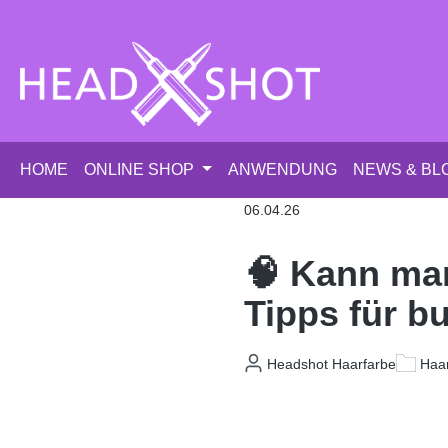
m Hauptinhalt springen
Zur Suche springen
Zur Hauptnavigation springen
HOME
ONLINE SHOP
ANWENDUNG
NEWS & BL
06.04.26
🧠 Kann man
Tipps für b
Headshot Haarfarbe
Haar