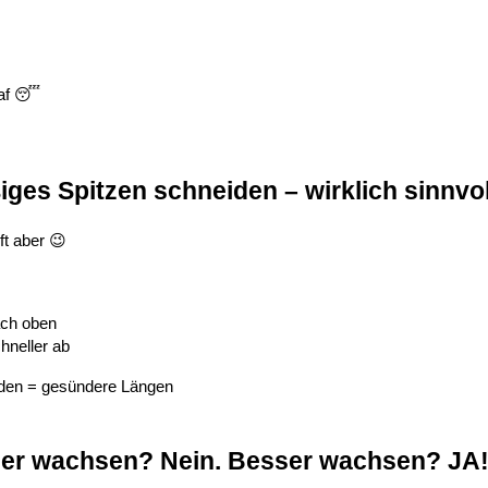
laf 😴
iges Spitzen schneiden – wirklich sinnvo
lft aber 😉
ach oben
hneller ab
den = gesündere Längen
eller wachsen? Nein. Besser wachsen? JA