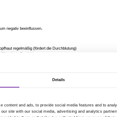
um negativ beeinflussen.
pfhaut regelmäßig (fördert die Durchblutung)
silikonfreie Produkte
ft
-haarfarbe.de/blog/fettige-und-trockene-kopfhaut-gleichzeitig-s
Details
h vermeiden = Länge behalten
e content and ads, to provide social media features and to analy
Punkt 💥
 our site with our social media, advertising and analytics partn