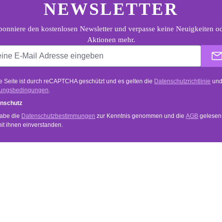
NEWSLETTER
onniere den kostenlosen Newsletter und verpasse keine Neuigkeiten o
Aktionen mehr.
e Seite ist durch reCAPTCHA geschützt und es gelten die
Datenschutzrichtlinie
un
ungsbedingungen
.
nschutz
habe die
Datenschutzbestimmungen
zur Kenntnis genommen und die
AGB
gelesen
mit ihnen einverstanden.
VICE
INFORMATIONEN
Anwendung
und Zahlungsbedingungen
Händler Login