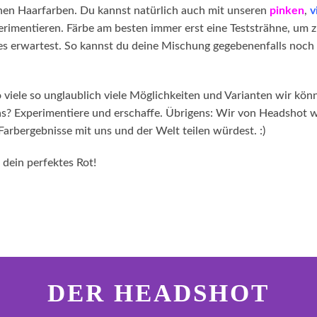
hen Haarfarben. Du kannst natürlich auch mit unseren
pinken
,
v
rimentieren. Färbe am besten immer erst eine Teststrähne, um 
u es erwartest. So kannst du deine Mischung gegebenenfalls noch
.
iele so unglaublich viele Möglichkeiten und Varianten wir könn
as? Experimentiere und erschaffe. Übrigens: Wir von Headshot
Farbergebnisse mit uns und der Welt teilen würdest. :)
dein perfektes Rot!
ter.general.newsletter
e E-Mail Adresse eingeben
DER HEADSHOT