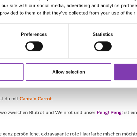
 our site with our social media, advertising and analytics partn
auchst du. Das geht von einem dunkleren Rotton bis hin zu ein
 provided to them or that they’ve collected from your use of their
eiche funktioniert auch mit Weiß. Wobei hier das Interessante i
ibst, desto heller wird sie und desto mehr geht sie ins Pinke. Mö
brauchst du unsere
Matrix Color Base
mit einem ganz klitzeklein
Preferences
Statistics
rocken, oder? Natürlich hat Headshot schon eine krasse Auswa
mal zum Überblick:
Rottöne
ichten Pinkstich ist
Hellfire Red
.
Allow selection
ngestich.
t du mit
Captain Carrot
.
ndwo zwischen Blutrot und Weinrot und unser
Peng! Peng!
ist ei
 ganz persönliche, extravagante rote Haarfarbe mischen möchte