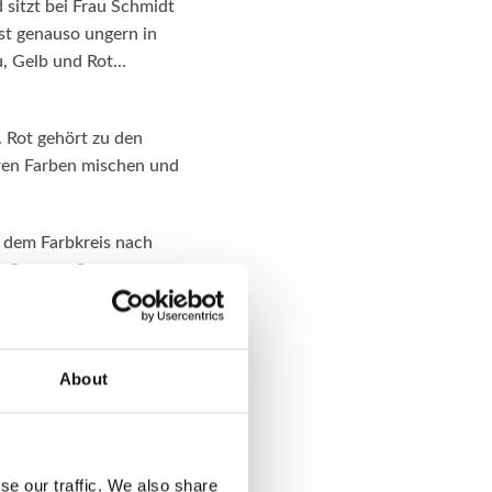
 sitzt bei Frau Schmidt
ist genauso ungern in
, Gelb und Rot...
 Rot gehört zu den
ren Farben mischen und
 dem Farbkreis nach
ot-Orange, Orange,
keiten noch
dunkeln. Dafür
About
 Nichtfarbe????
arben im eigentlichen
on fügst du schwarze
den Ton möchtest, desto
se our traffic. We also share