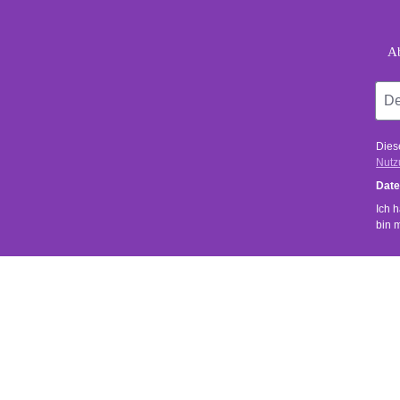
Ab
Dies
Nutz
Date
Ich 
bin 
SERVICE
SHOP SER
Uns ist wichtig, dass du zufrieden bist.
Kontakt
Versand- 
Bei Fragen zu unseren Produkten oder zu