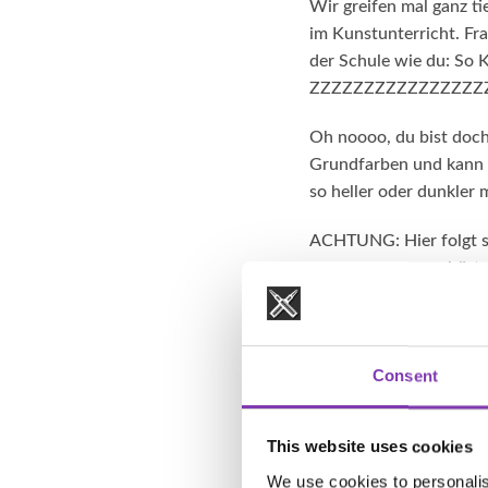
Wir greifen mal ganz ti
im Kunstunterricht. Fra
der Schule wie du: So K
ZZZZZZZZZZZZZZZZ
Oh noooo, du bist doch
Grundfarben und kann n
so heller oder dunkler
ACHTUNG: Hier folgt sc
Itten ausgehen, gehört
Orange-Gelb, Rot-Violett
Naaaaaaaa, noch wach? 
geheimnisvolle andere 
Consent
benötigst du Rot und j
Headshot, bist du betr
This website uses cookies
Sinn. Du möchtest eine
Farbanteile mit unsere
We use cookies to personalis