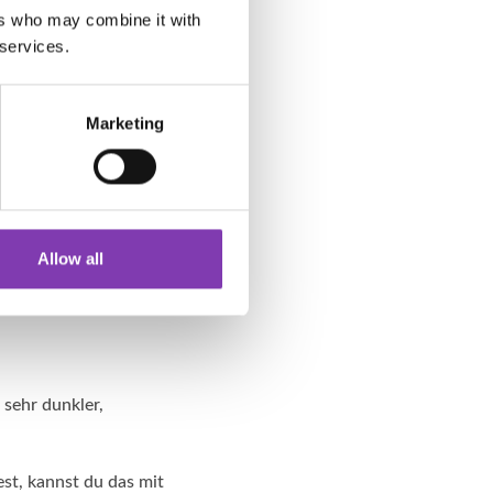
ers who may combine it with
em fast Schwarz mit
 services.
st, dass je mehr Weiß
chtest du zum Beispiel
em Klecks Rot. Puh, das
Marketing
hl an wunderschönen
Allow all
n sehr dunkler,
st, kannst du das mit