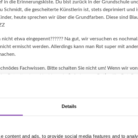
ef in die Erinnerungskiste. Du bist zurück in der Grundschule und
u Schmidt, die gescheiterte Künstlerin ist, stets deprimiert und 
inder, heute sprechen wir über die Grundfarben. Diese sind Blau
ZZ
 nicht etwa eingepennt?????? Na gut, wir versuchen es nochmal.
icht ermischt werden. Allerdings kann man Rot super mit ande
 machen.
hnödes Fachwissen. Bitte schalten Sie nicht um! Wenn wir von
 das Rot mit seinen Nachbarschaftsfarben zur Rotfamilie: Rot, R
, Violett, Violett-Blau.
Gut. Nun gibt es neben diesen kleinen verrückten Farbmöglich
Dinge zu entdecken. Tatataaaaaa und zwar das Aufhellen und Ab
Details
e nachdem was du möchtest - die Nichtfarbe Schwarz oder Weiß.
unken? Ähm ja äh, neeeeee! Schwarz und Weiß gelten nicht als F
n dunkleren Rotton? Ganz einfach: Zu dem ursprünglichen Rott
r schwarzen Tönung
Blackout
hinzu. Je nachdem wie dunkel du 
e content and ads, to provide social media features and to analy