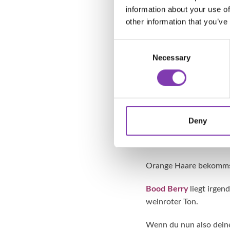
information about your use of
mehr schwarze Farbe br
other information that you’ve
rotem Schimmer. Das gl
du zu der roten Farbe g
Consent
ein süßes Pastellrosa, 
Necessary
Selection
war jetzt ganz schön t
roten Haarfarben hier 
Headshot Haarfarben 
Ein Rotton mit einem le
Deny
Red Alert
hat einen Ora
Orange Haare bekomms
Bood Berry
liegt irge
weinroter Ton.
Wenn du nun also deine