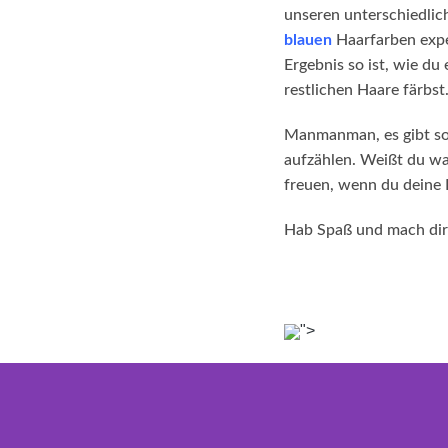
unseren unterschiedlic
blauen
Haarfarben expe
Ergebnis so ist, wie d
restlichen Haare färbst
Manmanman, es gibt so v
aufzählen. Weißt du w
freuen, wenn du deine 
Hab Spaß und mach dir 
">
foo
Dein