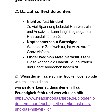
ganz schön zusetzen.
⚠️ Darauf solltest du achten:
Nicht zu fest binden!
Zu viel Spannung belastet Haarwurzeln 
und Ansatz → kann langfristig sogar zu 
Haarausfall führen 😬
Kopfschmerzen = Warnsignal
Wenn dein Zopf weh tut, ist er zu straff. 
Ganz einfach.
Finger weg von Metallverschlüssen!
Diese können die Haarstruktur aufrauen 
und Haare abbrechen lassen 💔
👉 Wenn deine Haare schnell trocken oder spröde 
wirken, schau dir an,
woran du erkennst, dass deinem Haar 
Feuchtigkeit fehlt und was wirklich hilft
https://www.headshot-haarfarbe.de/blog/fehlt-
deinem-haar-feuchtigkeit-so-erkennst-du-s-
und-das-hilft-wirklich