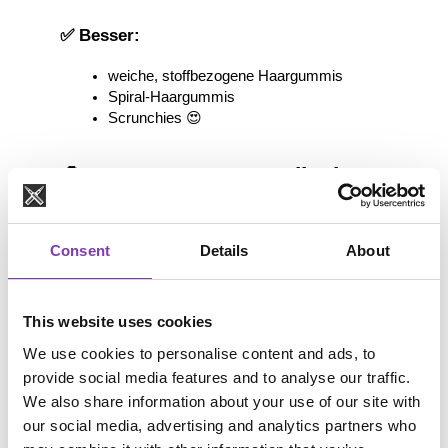
✅ Besser:
weiche, stoffbezogene Haargummis
Spiral-Haargummis
Scrunchies 😍
📎 Haarspangen – stylisch, 
aber bitte vorsichtig
Consent
Details
About
Haarspangen können dein Styling komplett 
verändern ✨
Aber auch hier kommt es auf die Details an.
This website uses cookies
⚠️ Mögliche Probleme:
We use cookies to personalise content and ads, to
provide social media features and to analyse our traffic.
Metall wird heiß ☀️
We also share information about your use of our site with
Scharfe Kanten können Haare 
abbrechen
our social media, advertising and analytics partners who