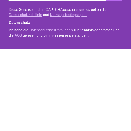
Diese Seite ist durch reCAPTCHA geschützt und es gelten die
Datenschutzrichtlinie
und
Nutzungsbedingungen
.
Datenschutz
Ich habe die
Datenschutzbestimmungen
zur Kenntnis genommen und
die
AGB
gelesen und bin mit ihnen einverstanden.
SERVICE
SHOP SERVICE
INFORMATIONEN
SOCIAL MEDIA