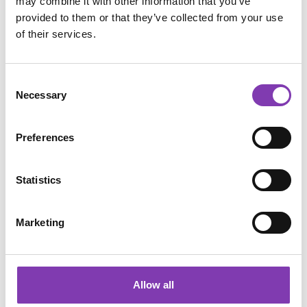
may combine it with other information that you’ve
👉 Wenn deine Kopfhaut empfindlich reagiert, 
provided to them or that they’ve collected from your use
erfährst du hier,
of their services.
wie du deine Kopfhaut wieder ins 
Gleichgewicht bringst
https://www.headshot-haarfarbe.de/blog/fettige-
Consent
und-trockene-kopfhaut-gleichzeitig-so-bringst-du-
Necessary
Selection
sie-wieder-in-balance
💡 Tipp:
Preferences
Investiere lieber in hochwertige Spangen 🙌
Statistics
👑 Haarreifen – unterschätzt, 
aber nicht harmlos
Marketing
Haarreifen sind super praktisch 👌
Aber:
Allow all
zu eng = Kopfschmerzen 😖
falsches Material = unangenehm