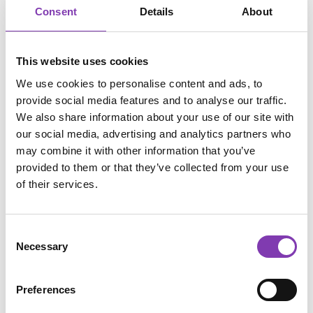
Consent
Details
About
Was für Gerätschaften gibt es eigentlich und
wie funktionieren diese?
This website uses cookies
We use cookies to personalise content and ads, to
Warmluft Stylingbürste:
provide social media features and to analyse our traffic.
Kurz und knapp, das ist im Grunde wie eine
We also share information about your use of our site with
Rundbürste, die allerdings einen Heizfunktion
our social media, advertising and analytics partners who
hat. Sie wird wie eine Rundbürste angewendet
may combine it with other information that you’ve
und hat einen leicht glättenden Effekt. Da
provided to them or that they’ve collected from your use
diese Bürste einen Föhnfunktion hat, kann sie
of their services.
im feuchten Haar angewendet werden.
Elektrische Lockenwickler (Heißwickler):
Consent
Je nachdem wie ausgeprägt du deine Locken
Necessary
Selection
möchtest, solltest du deine Zeit einplanen. Für
extreme Locken brauchst du ca. 45 Minuten.
Preferences
Wenn du nur etwas Volumen und leichte
Locken magst, geht das ziemlich fix. Die