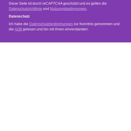
Diese Seite ist durch reCAPTCHA geschützt und es gelten die
Datenschutzrichtlinie
und
Nutzungsbedingungen
.
Datenschutz
Ich habe die
Datenschutzbestimmungen
zur Kenntnis genommen und
die
AGB
gelesen und bin mit ihnen einverstanden.
SERVICE
SHOP SERVICE
INFORMATIONEN
SOCIAL MEDIA
ZAHLUNGS- UND VERSANDARTEN