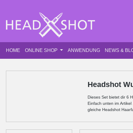
m Hauptinhalt springen
Zur Suche springen
Zur Hauptnavigation springen
HOME
ONLINE SHOP
ANWENDUNG
NEWS & BL
Headshot Wu
Dieses Set bietet dir 6
Einfach unten im Artik
gleiche Headshot Haarf