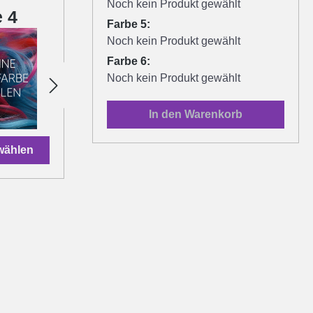
Noch kein Produkt gewählt
 4
Farbe 5
F
Farbe 5:
Noch kein Produkt gewählt
Farbe 6:
Noch kein Produkt gewählt
In den Warenkorb
swählen
Artikel auswählen
Arti